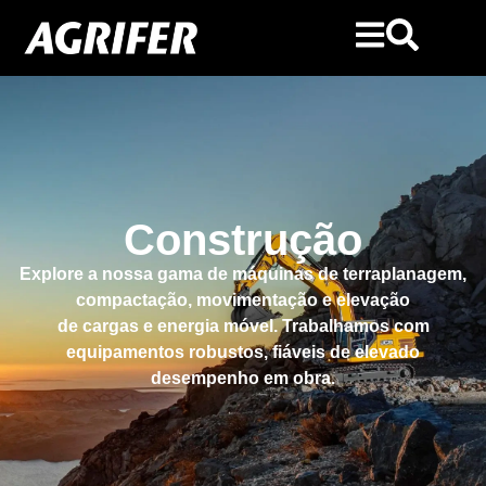
Construção
Explore a nossa gama de máquinas de terraplanagem,
compactação, movimentação e elevação
de cargas e energia móvel. Trabalhamos com
equipamentos robustos, fiáveis de elevado
desempenho em obra.