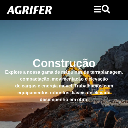
Construção
Explore a nossa gama de máquinas de terraplanagem,
compactação, movimentação e elevação
de cargas e energia móvel. Trabalhamos com
equipamentos robustos, fiáveis de elevado
desempenho em obra.