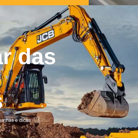
ar das
s
panhas e dicas