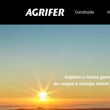
Construção
I
Explore a nossa gam
de cargas e energia móve