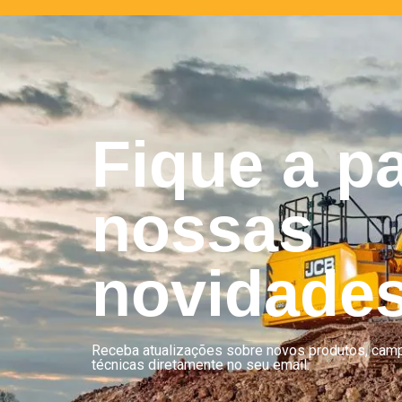
Fique a p
nossas
novidade
Receba atualizações sobre novos produtos, cam
técnicas diretamente no seu email.