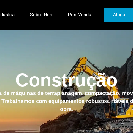
ndústria
Sobre Nós
Pós-Venda
Alugar
Construção
a de máquinas de terraplanagem, compactação, mov
l. Trabalhamos com equipamentos robustos, fiáveis
obra.