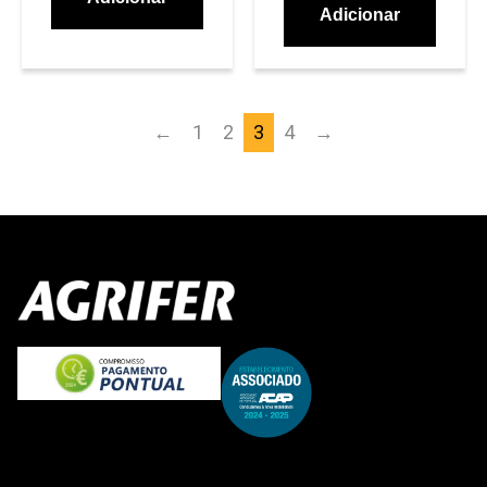
Adicionar
←
1
2
3
4
→