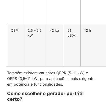
QEP
2,5 – 6,5
42 kg
61
12 h
kW
dB(A)
Também existem variantes QEPR (5–11 kW) e
QEPS (3,5–11 kW) para aplicações mais exigentes
em potência e funcionalidades.
Como escolher o gerador portátil
certo?