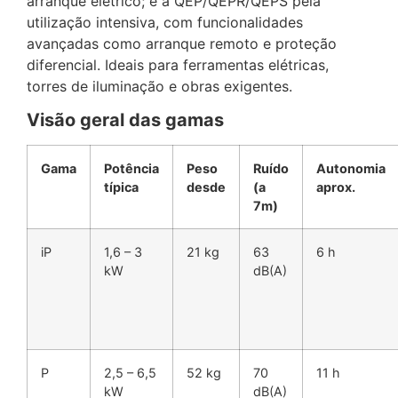
arranque elétrico; e a QEP/QEPR/QEPS pela
utilização intensiva, com funcionalidades
avançadas como arranque remoto e proteção
diferencial. Ideais para ferramentas elétricas,
torres de iluminação e obras exigentes.
Visão geral das gamas
Gama
Potência
Peso
Ruído
Autonomia
típica
desde
(a
aprox.
7m)
iP
1,6 – 3
21 kg
63
6 h
kW
dB(A)
P
2,5 – 6,5
52 kg
70
11 h
kW
dB(A)